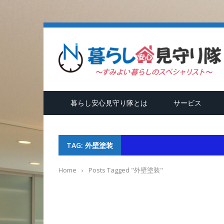
隊
暮らし安心見守り隊とは
サービス
TAG: 外壁塗装
Home
›
Posts Tagged "外壁塗装"