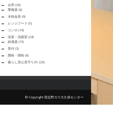
台所
(26)
警報器
(6)
水栓金具
(9)
レンジフード
(5)
コンロ
(14)
浴室・洗面室
(24)
給湯器
(15)
受付
(3)
開栓・閉栓
(6)
暮らし安心見守りch.
(20)
© Copyright 習志野ガス大久保センター