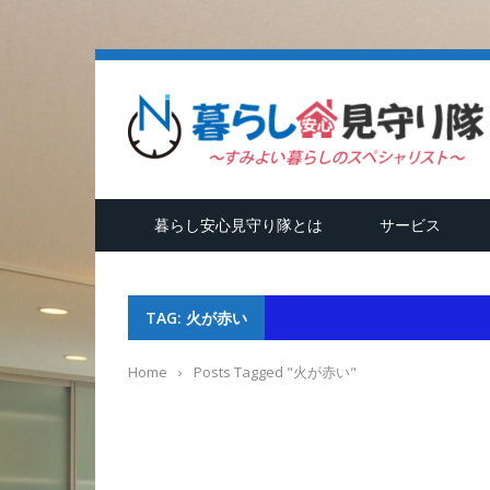
隊
暮らし安心見守り隊とは
サービス
TAG: 火が赤い
Home
›
Posts Tagged "火が赤い"