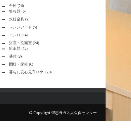
台所
(26)
警報器
(6)
水栓金具
(9)
レンジフード
(5)
コンロ
(14)
浴室・洗面室
(24)
給湯器
(15)
受付
(3)
開栓・閉栓
(6)
暮らし安心見守りch.
(20)
© Copyright 習志野ガス大久保センター