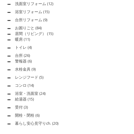
洗面室リフォーム
(12)
浴室リフォーム
(15)
台所リフォーム
(9)
お困りごと
(84)
居間（リビング）
(15)
暖房
(11)
トイレ
(4)
台所
(26)
警報器
(6)
水栓金具
(9)
レンジフード
(5)
コンロ
(14)
浴室・洗面室
(24)
給湯器
(15)
受付
(3)
開栓・閉栓
(6)
暮らし安心見守りch.
(20)