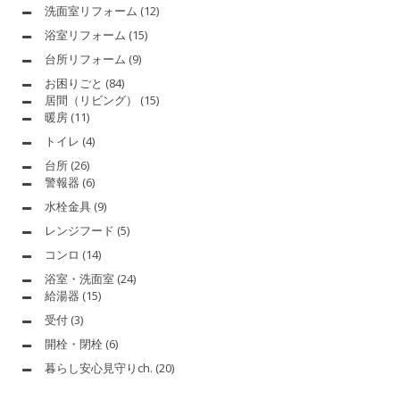
洗面室リフォーム
(12)
浴室リフォーム
(15)
台所リフォーム
(9)
お困りごと
(84)
居間（リビング）
(15)
暖房
(11)
トイレ
(4)
台所
(26)
警報器
(6)
水栓金具
(9)
レンジフード
(5)
コンロ
(14)
浴室・洗面室
(24)
給湯器
(15)
受付
(3)
開栓・閉栓
(6)
暮らし安心見守りch.
(20)