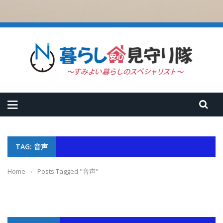
TAG: 音声
Home
›
Posts Tagged "音声"