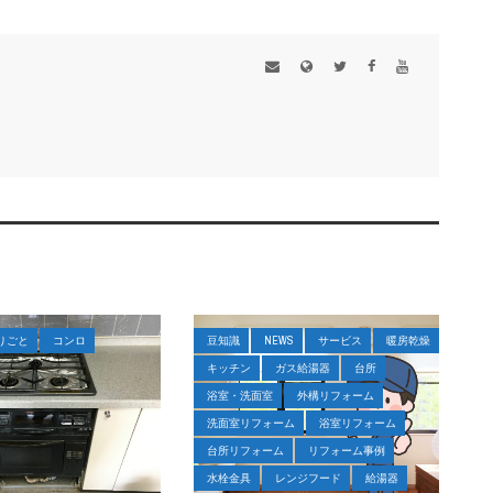
りごと
コンロ
豆知識
NEWS
サービス
暖房乾燥
キッチン
ガス給湯器
台所
浴室・洗面室
外構リフォーム
洗面室リフォーム
浴室リフォーム
台所リフォーム
リフォーム事例
水栓金具
レンジフード
給湯器