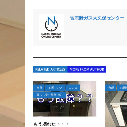
習志野ガス大久保センター
RELATED ARTICLES
MORE FROM AUTHOR
台所
お困りごと
コンロ
台所
お困
暮らし安心見守りCH.
もう壊れた・・・