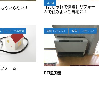
コンロ
【おしゃれで快適】リフォー
はもういらない！
ムで住みよいご自宅に！
ム
リフォーム事例
居間（リビング）
暖房
お困りごと
リフォーム
FF暖房機