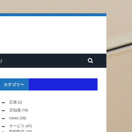
せ
カテゴリー
広場
(2)
豆知識
(16)
news
(36)
サービス
(47)
防犯防災
(10)