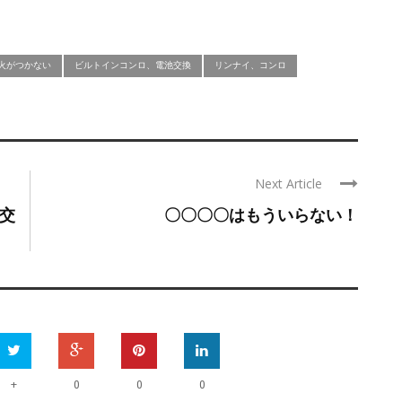
火がつかない
ビルトインコンロ、電池交換
リンナイ、コンロ
Next Article
交
〇〇〇〇はもういらない！
+
0
0
0