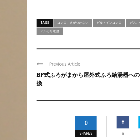
TAGS
コンロ、火がつかない
ビルトインコンロ
ガス、
アルカリ電池
Previous Article
BF式ふろがまから屋外式ふろ給湯器への
換
0
SHARES
0