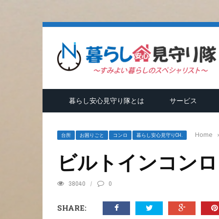
隊
暮らし安心見守り隊とは
サービス
Home
台所
お困りごと
コンロ
暮らし安心見守りCH.
ビルトインコンロ
38040
0
SHARE: