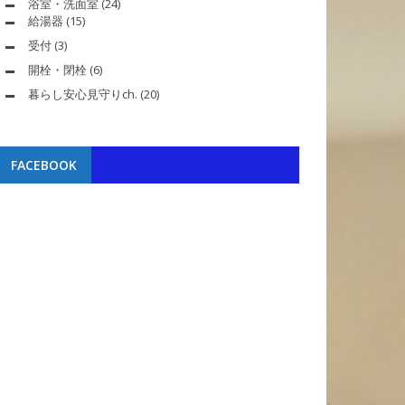
浴室・洗面室
(24)
給湯器
(15)
受付
(3)
開栓・閉栓
(6)
暮らし安心見守りch.
(20)
FACEBOOK