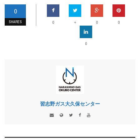
0
SHARES
+
0
0
0
0
習志野ガス大久保センター