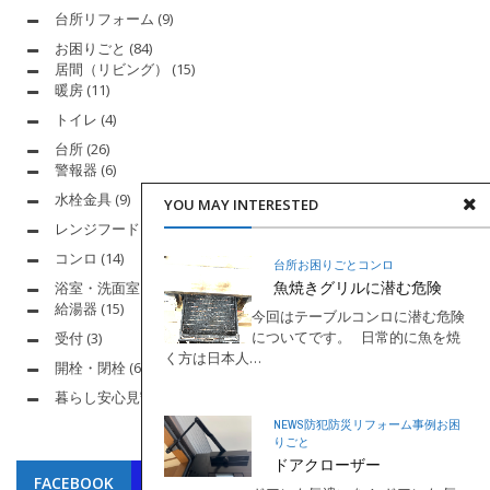
台所リフォーム
(9)
お困りごと
(84)
居間（リビング）
(15)
暖房
(11)
トイレ
(4)
台所
(26)
警報器
(6)
水栓金具
(9)
YOU MAY INTERESTED
レンジフード
(5)
コンロ
(14)
台所
お困りごと
コンロ
魚焼きグリルに潜む危険
浴室・洗面室
(24)
給湯器
(15)
今回はテーブルコンロに潜む危険
についてです。 日常的に魚を焼
受付
(3)
く方は日本人…
開栓・閉栓
(6)
暮らし安心見守りch.
(20)
NEWS
防犯防災
リフォーム事例
お困
りごと
ドアクローザー
FACEBOOK